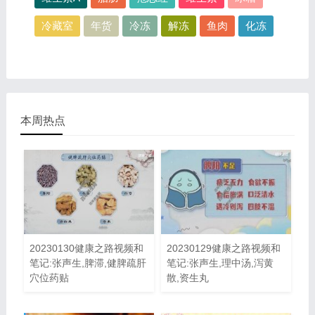
冷藏室
年货
冷冻
解冻
鱼肉
化冻
本周热点
20230130健康之路视频和
20230129健康之路视频和
笔记:张声生,脾滞,健脾疏肝
笔记:张声生,理中汤,泻黄
穴位药贴
散,资生丸