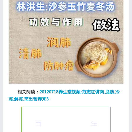
相关阅读：
20120718养生堂视频:范志红讲肉,脂肪,冷
冻,解冻,烹出营养来3