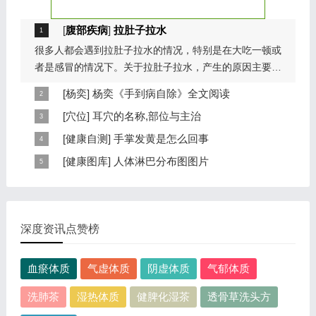
[
腹部疾病
]
拉肚子拉水
很多人都会遇到拉肚子拉水的情况，特别是在大吃一顿或
者是感冒的情况下。关于拉肚子拉水，产生的原因主要是
因为饮食问题，或者是因为肠胃问题。本页包...
[
杨奕
]
杨奕《手到病自除》全文阅读
本页提供杨奕手到病自除全文阅读。包括完整目录、共计
[
穴位
]
耳穴的名称,部位与主治
6大章，66个小节的详细内容。涉及到全身的各个反射
耳穴在耳郭的分布有一定规律，耳穴在耳郭的分布犹如一
[
健康自测
]
手掌发黄是怎么回事
区，以及自然疗法、反射区疗法、食疗等。另外...
个倒置在子宫内的胎儿，头部朝下，臀部朝上。其分布的
手掌发黄，一般是血管内血液不充盈或是皮肤营养不良的
[
健康图库
]
人体淋巴分布图图片
规律是，与面颊相应的穴位在耳垂；与上肢相...
表现，这种情况通常是慢性病的征兆，如慢性萎缩性胃
这是关于人体淋巴分布图的图片，图片所在的文章是：
炎、慢性贫血、慢性结肠炎等。但手掌发黄同样...
20120910天天养生视频和笔记:何裕民讲淋巴瘤,癌,重压
出的淋巴癌，图片尺寸390x378像素，格式是JPG...
深度资讯点赞榜
血瘀体质
气虚体质
阴虚体质
气郁体质
洗肺茶
湿热体质
健脾化湿茶
透骨草洗头方