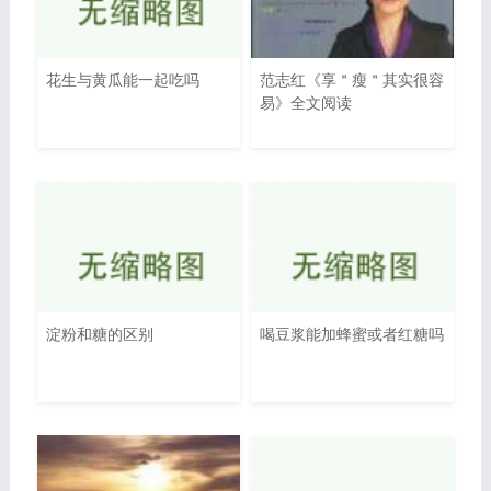
花生与黄瓜能一起吃吗
范志红《享＂瘦＂其实很容
易》全文阅读
淀粉和糖的区别
喝豆浆能加蜂蜜或者红糖吗