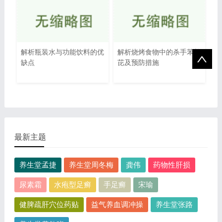
解析瓶装水与功能饮料的优
解析烧烤食物中的杀手苯并
缺点
芘及预防措施
最新主题
养生堂孟捷
养生堂周冬梅
龚伟
药物性肝损
尿素霜
水疱型足癣
手足癣
宋瑜
健脾疏肝穴位药贴
益气养血调冲操
养生堂张路