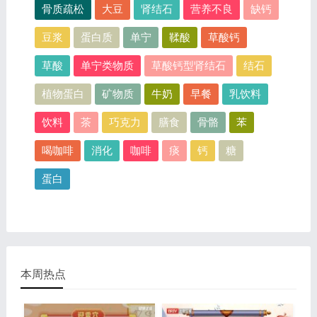
骨质疏松
大豆
肾结石
营养不良
缺钙
豆浆
蛋白质
单宁
鞣酸
草酸钙
草酸
单宁类物质
草酸钙型肾结石
结石
植物蛋白
矿物质
牛奶
早餐
乳饮料
饮料
茶
巧克力
膳食
骨骼
苯
喝咖啡
消化
咖啡
痰
钙
糖
蛋白
本周热点