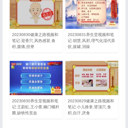
20230830健康之路视频和
20230831养生堂视频和笔
笔记:迎香穴,风热感冒,食
记:胡慧,风邪,理气化湿代茶
积,腹痛,捏脊
饮,拔罐,润燥
20230830养生堂视频和笔
20230829健康之路视频和
记:王蔚虹,王小蕾,幽门螺杆
笔记:小儿推拿,肾顶穴,食
菌,缺铁性贫血
积,自汗,厌食