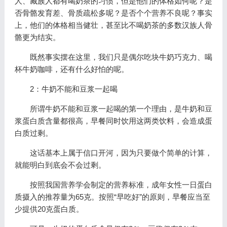
人、藏族人都有喝奶茶的习惯，但是他们的体格如何呢？是
否骨骼发育差、骨质疏松多呢？是否个个营养不良呢？事实
上，他们的体格相当健壮，甚至比不喝奶茶的多数汉族人骨
骼更为结实。
既然事实摆在这里，我们只是偶尔吃块牛奶巧克力、喝
杯牛奶咖啡，还有什么好怕的呢。
2：牛奶不能和豆浆一起喝
所谓牛奶不能和豆浆一起喝的第一个理由，是牛奶和豆
浆蛋白质含量都很高，早餐同时饮用这两类饮料，会造成蛋
白质过剩。
这话基本上属于信口开河，因为只要做个简单的计算，
就能明白到底会不会过剩。
按照我国营养学会制定的营养标准，成年女性一日蛋白
质摄入的推荐量为65克。按照“早吃好”的原则，早餐应当至
少提供20克蛋白质。