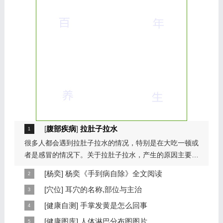
[
腹部疾病
]
拉肚子拉水
很多人都会遇到拉肚子拉水的情况，特别是在大吃一顿或
者是感冒的情况下。关于拉肚子拉水，产生的原因主要是
因为饮食问题，或者是因为肠胃问题。本页包...
[
杨奕
]
杨奕《手到病自除》全文阅读
本页提供杨奕手到病自除全文阅读。包括完整目录、共计
[
穴位
]
耳穴的名称,部位与主治
6大章，66个小节的详细内容。涉及到全身的各个反射
耳穴在耳郭的分布有一定规律，耳穴在耳郭的分布犹如一
[
健康自测
]
手掌发黄是怎么回事
区，以及自然疗法、反射区疗法、食疗等。另外...
个倒置在子宫内的胎儿，头部朝下，臀部朝上。其分布的
手掌发黄，一般是血管内血液不充盈或是皮肤营养不良的
[
健康图库
]
人体淋巴分布图图片