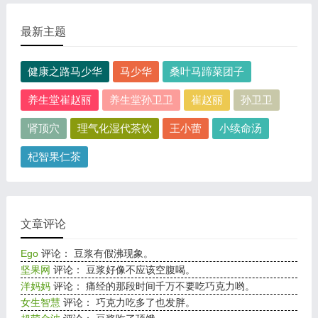
最新主题
健康之路马少华
马少华
桑叶马蹄菜团子
养生堂崔赵丽
养生堂孙卫卫
崔赵丽
孙卫卫
肾顶穴
理气化湿代茶饮
王小蕾
小续命汤
杞智果仁茶
文章评论
Ego
评论： 豆浆有假沸现象。
坚果网
评论： 豆浆好像不应该空腹喝。
洋妈妈
评论： 痛经的那段时间千万不要吃巧克力哟。
女生智慧
评论： 巧克力吃多了也发胖。