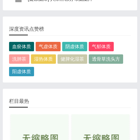
规律是，与面颊相应的穴位在耳垂；与上肢相...
表现，这种情况通常是慢性病的征兆，如慢性萎缩性胃
这是关于人体淋巴分布图的图片，图片所在的文章是：
炎、慢性贫血、慢性结肠炎等。但手掌发黄同样...
20120910天天养生视频和笔记:何裕民讲淋巴瘤,癌,重压
出的淋巴癌，图片尺寸390x378像素，格式是JPG...
深度资讯点赞榜
血瘀体质
气虚体质
阴虚体质
气郁体质
洗肺茶
湿热体质
健脾化湿茶
透骨草洗头方
阳虚体质
栏目最热