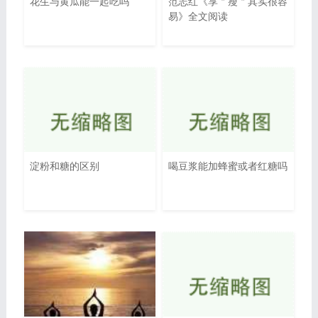
花生与黄瓜能一起吃吗
范志红《享＂瘦＂其实很容
易》全文阅读
淀粉和糖的区别
喝豆浆能加蜂蜜或者红糖吗