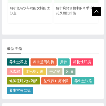
解析瓶装水与功能饮料的优
解析烧烤食物中的杀手苯并
缺点
芘及预防措施
最新主题
养生堂孟捷
养生堂周冬梅
龚伟
药物性肝损
尿素霜
水疱型足癣
手足癣
宋瑜
健脾疏肝穴位药贴
益气养血调冲操
养生堂张路
养生堂黄欲晓