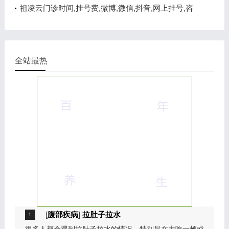
询电话,在线咨询
祖凌云门诊时间,挂号费,微博,微信,抖音,网上挂号,咨
询电话,在线咨询
全站最热
[
腹部疾病
]
拉肚子拉水