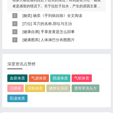
很多人都会遇到拉肚子拉水的情况，特别是在大吃一顿或
者是感冒的情况下。关于拉肚子拉水，产生的原因主要是
因为饮食问题，或者是因为肠胃问题。本页包...
[
杨奕
]
杨奕《手到病自除》全文阅读
本页提供杨奕手到病自除全文阅读。包括完整目录、共计
[
穴位
]
耳穴的名称,部位与主治
6大章，66个小节的详细内容。涉及到全身的各个反射
耳穴在耳郭的分布有一定规律，耳穴在耳郭的分布犹如一
[
健康自测
]
手掌发黄是怎么回事
区，以及自然疗法、反射区疗法、食疗等。另外...
个倒置在子宫内的胎儿，头部朝下，臀部朝上。其分布的
手掌发黄，一般是血管内血液不充盈或是皮肤营养不良的
[
健康图库
]
人体淋巴分布图图片
规律是，与面颊相应的穴位在耳垂；与上肢相...
表现，这种情况通常是慢性病的征兆，如慢性萎缩性胃
这是关于人体淋巴分布图的图片，图片所在的文章是：
炎、慢性贫血、慢性结肠炎等。但手掌发黄同样...
20120910天天养生视频和笔记:何裕民讲淋巴瘤,癌,重压
出的淋巴癌，图片尺寸390x378像素，格式是JPG...
深度资讯点赞榜
血瘀体质
气虚体质
阴虚体质
气郁体质
洗肺茶
湿热体质
健脾化湿茶
透骨草洗头方
阳虚体质