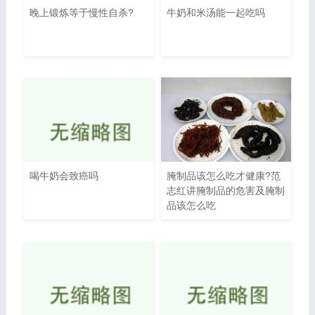
晚上锻炼等于慢性自杀?
牛奶和米汤能一起吃吗
喝牛奶会致癌吗
腌制品该怎么吃才健康?范
志红讲腌制品的危害及腌制
品该怎么吃