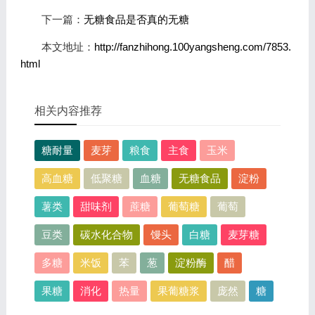
下一篇：
无糖食品是否真的无糖
本文地址：
http://fanzhihong.100yangsheng.com/7853.
html
相关内容推荐
糖耐量
麦芽
粮食
主食
玉米
高血糖
低聚糖
血糖
无糖食品
淀粉
薯类
甜味剂
蔗糖
葡萄糖
葡萄
豆类
碳水化合物
馒头
白糖
麦芽糖
多糖
米饭
苯
葱
淀粉酶
醋
果糖
消化
热量
果葡糖浆
庞然
糖