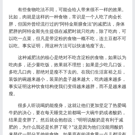
有些食物吃法不同，可能会给人带来很不一样的效果。
比如，肉就是这样的一种食物，常识是一个人吃了肉会长
胖，但国外曾经流行过的“阿特金斯膳食法”的减肥法，身体
肥胖的阿特金斯先生提倡在减肥时就只吃肉，除了吃肉，可
以吃一点菜，但凡是带淀粉的食物一概不吃，连土豆都不可
以吃。事实证明，用这种方法可以快速地瘦下去。
这种减肥法的核心是绝对不吃含淀粉的食物，如果以为
吃肉多，还少量吃饭，效果就不理想；如果是少吃几口饭，
多吃几口肉，那绝对是瘦不下去的。在我们生活富裕之后，
装饭的碗越来越小，装菜的盘子越来越大，吃肉越来越多，
事实证明这种饮食结构使我们变得越来越胖，而不是越来越
瘦。
很多人听说喝奶能瘦身，这就让他们更加坚定了热爱喝
牛奶的决心，要在每天睡觉之前都喝一大碗牛奶或者酸奶，
结果是变胖了。然后就会抱怨说：“明明说酸奶是有利于减
肥的，为什么我还是长胖了呢？”这是因为他们没能用酸奶
来替代一部分其他的食物。如果原有的进食量一点儿都没有