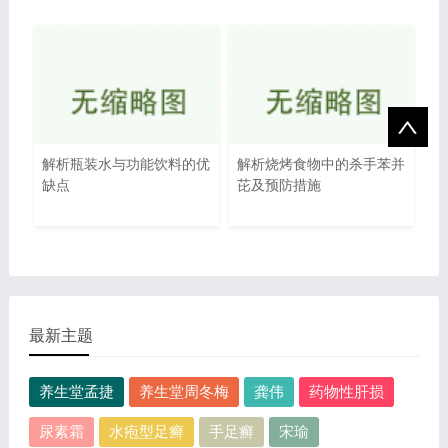
解析瓶装水与功能饮料的优
解析烧烤食物中的杀手苯并
缺点
芘及预防措施
最新主题
养生堂孟捷
养生堂周冬梅
龚伟
药物性肝损
尿素霜
水疱型足癣
手足癣
宋瑜