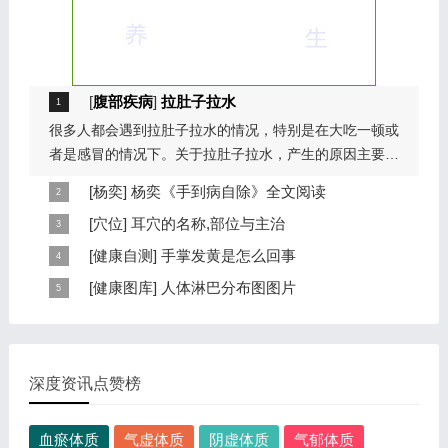
[
腹部疾病
]
拉肚子拉水
很多人都会遇到拉肚子拉水的情况，特别是在大吃一顿或
者是感冒的情况下。关于拉肚子拉水，产生的原因主要是
因为饮食问题，或者是因为肠胃问题。本页包...
[
杨奕
]
杨奕《手到病自除》全文阅读
本页提供杨奕手到病自除全文阅读。包括完整目录、共计
[
穴位
]
耳穴的名称,部位与主治
6大章，66个小节的详细内容。涉及到全身的各个反射
耳穴在耳郭的分布有一定规律，耳穴在耳郭的分布犹如一
[
健康自测
]
手掌发黄是怎么回事
区，以及自然疗法、反射区疗法、食疗等。另外...
个倒置在子宫内的胎儿，头部朝下，臀部朝上。其分布的
手掌发黄，一般是血管内血液不充盈或是皮肤营养不良的
[
健康图库
]
人体淋巴分布图图片
规律是，与面颊相应的穴位在耳垂；与上肢相...
表现，这种情况通常是慢性病的征兆，如慢性萎缩性胃
这是关于人体淋巴分布图的图片，图片所在的文章是：
炎、慢性贫血、慢性结肠炎等。但手掌发黄同样...
20120910天天养生视频和笔记:何裕民讲淋巴瘤,癌,重压
出的淋巴癌，图片尺寸390x378像素，格式是JPG...
深度资讯点赞榜
血瘀体质
气虚体质
阴虚体质
气郁体质