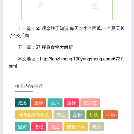
上一篇：
55.观念胜于知识.每天吃半个西瓜,一个夏天长
了4公斤肉
下一篇：
57.瘦身食物大解析
本文地址：
http://fanzhihong.100yangsheng.com/6727.
html
相关内容推荐
减肥
肥胖
西瓜
瘦身
范志红
阿特金斯膳食法
实证
淀粉
甜饮
牛奶
酸奶
增肥
花生
能量平衡
瓜子