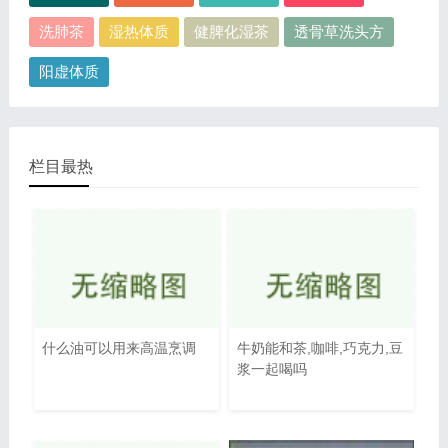
洗肺茶
湿热体质
健脾化湿茶
透骨草洗头方
阳虚体质
栏目最热
什么油可以用来高温烹调
牛奶能和茶,咖啡,巧克力,豆
浆一起喝吗