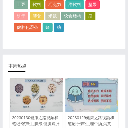
土豆
饮料
巧克力
甜饮料
坚果
饼干
膳食
米饭
饮食结构
痰
健脾化湿茶
酱
糖
本周热点
20230130健康之路视频和
20230129健康之路视频和
笔记:张声生,脾滞,健脾疏肝
笔记:张声生,理中汤,泻黄