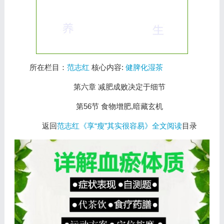
所在栏目：
范志红
核心内容:
健脾化湿茶
第六章 减肥成败决定于细节
第56节 食物增肥,暗藏玄机
返回
范志红《享“瘦”其实很容易》全文阅读
目录