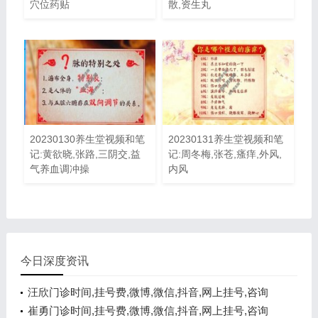
穴位药贴
散,资生丸
20230130养生堂视频和笔
20230131养生堂视频和笔
记:黄欲晓,张路,三阴交,益
记:周冬梅,张苍,瘙痒,外风,
气养血调冲操
内风
今日深度资讯
汪欣门诊时间,挂号费,微博,微信,抖音,网上挂号,咨询
电话,在线咨询
崔勇门诊时间,挂号费,微博,微信,抖音,网上挂号,咨询