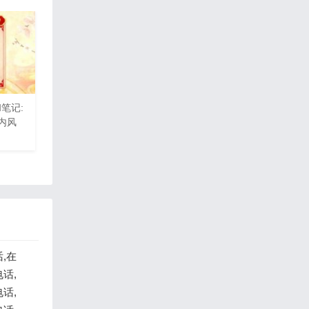
和笔记:
,内风
,在
话,
话,