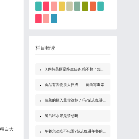
栏目畅读
8.保持美丽是终生任务,绝不搞＂短期效应＂
食品有害物质大扫描——黄曲霉毒素
蔬菜的摄入量你达标了吗?范志红讲蔬菜的好处及如何吃才营养
餐后吃水果是禁忌吗
精白大
午餐怎么吃不犯困?范志红讲午餐的重要