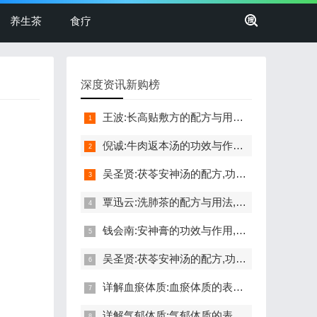
养生茶
食疗
深度资讯新购榜
王波:长高贴敷方的配方与用法,功效与禁忌,长高,命门穴,生长激素
倪诚:牛肉返本汤的功效与作用,做法,小孩孕妇能吃吗,补气,健脾
吴圣贤:茯苓安神汤的配方,功效与作用,怎么做,不适合的人,失眠
覃迅云:洗肺茶的配方与用法,功效与禁忌,戒烟,抗雾霾,调咽炎,排痰
钱会南:安神膏的功效与作用,做法,小孩孕妇能吃吗,助眠,安神
吴圣贤:茯苓安神汤的配方,功效与作用,怎么做,不适合的人,失眠
详解血瘀体质:血瘀体质的表现症状,自测题,怎么调理,食疗药膳
详解气郁体质:气郁体质的表现症状,自测题,怎么调理,食疗药膳