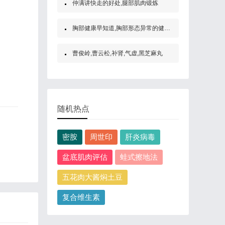
仲满讲快走的好处,腿部肌肉锻炼
胸部健康早知道,胸部形态异常的健康自
曹俊岭,曹云松,补肾,气虚,黑芝麻丸
随机热点
密胺
周世印
肝炎病毒
盆底肌肉评估
蛙式擦地法
五花肉大酱焖土豆
复合维生素