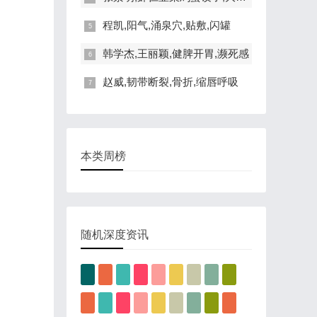
程凯,阳气,涌泉穴,贴敷,闪罐
韩学杰,王丽颖,健脾开胃,濒死感
赵威,韧带断裂,骨折,缩唇呼吸
本类周榜
随机深度资讯