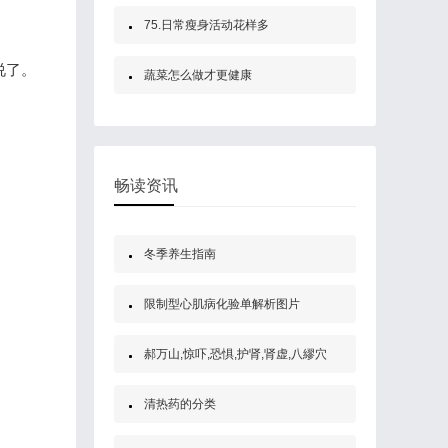
75.日常瘦身活动花样多
说了。
蔬菜怎么做才更健康
畅读资讯
冬季养生指南
限制型心肌病化验单解析图片
郝万山,惊吓,恐惧,护肾,肾虚,八繆穴
清热药的分类