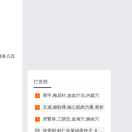
就有几百
打赏榜
周宇,梅花针,放血疗法,内庭穴
王成,俯卧撑,核心肌肉力量,骨折
房繄恭,三阴交,血海穴,膈俞穴
张景明,虾仁韭菜鸡蛋饺子,大寒养生