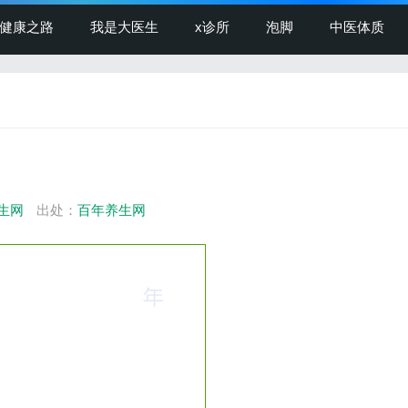
健康之路
我是大医生
x诊所
泡脚
中医体质
生网
出处：
百年养生网