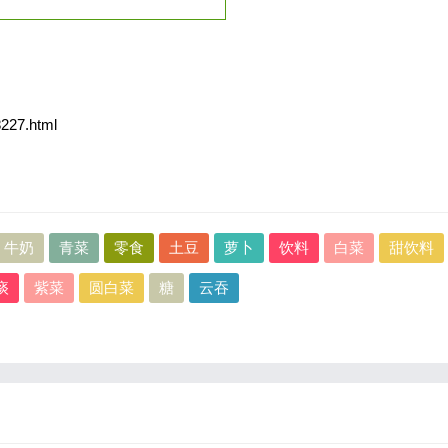
8227.html
牛奶
青菜
零食
土豆
萝卜
饮料
白菜
甜饮料
痰
紫菜
圆白菜
糖
云吞