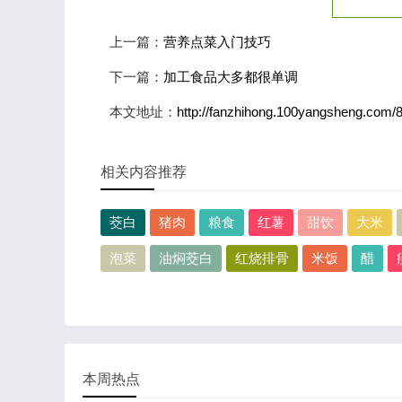
上一篇：
营养点菜入门技巧
下一篇：
加工食品大多都很单调
本文地址：
http://fanzhihong.100yangsheng.com/
相关内容推荐
茭白
猪肉
粮食
红薯
甜饮
大米
泡菜
油焖茭白
红烧排骨
米饭
醋
本周热点