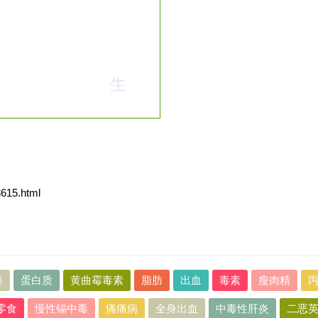
8615.html
癌
蛋白质
黄曲霉毒素
脂肪
出血
毒素
瘦肉精
零食
慢性镉中毒
痛痛病
全身出血
中毒性肝炎
二恶