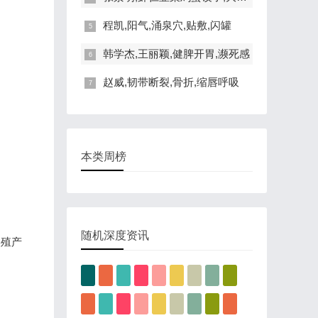
程凯,阳气,涌泉穴,贴敷,闪罐
韩学杰,王丽颖,健脾开胃,濒死感
赵威,韧带断裂,骨折,缩唇呼吸
本类周榜
随机深度资讯
繁殖产