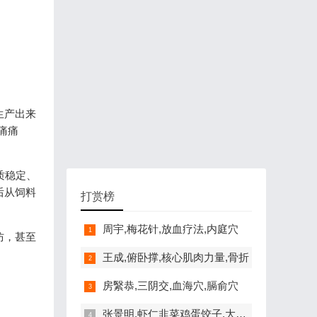
生产出来
痛痛
质稳定、
后从饲料
打赏榜
周宇,梅花针,放血疗法,内庭穴
防，甚至
王成,俯卧撑,核心肌肉力量,骨折
房繄恭,三阴交,血海穴,膈俞穴
张景明,虾仁韭菜鸡蛋饺子,大寒养生