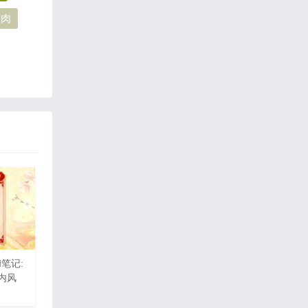
瘦肉
和笔记:
,内风