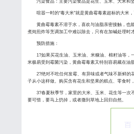
污染食品：主要污染食品是花生、玉米、大米和
喧嚣一时的“毒大米”就是黄曲霉毒素超标的大米
黄曲霉毒素不溶于水，喜欢与油脂亲密接触，也能
煮炖煎炸等烹调加工中难以除去，只有在加碱处理时
预防措施：
1?如果买花生油、玉米油、米糠油、棉籽油等，
米极易受到霉菌污染，黄曲霉毒素又特别容易藏在油
2?绝对不吃任何发霉、有异味或者气味不新鲜的
子从小这样做。购买含有花生和坚果的糕点、零食时
3?春夏秋季节，家里的大米、玉米、花生等一次
要可惜，要马上扔掉，或者撒到草地上回归自然。