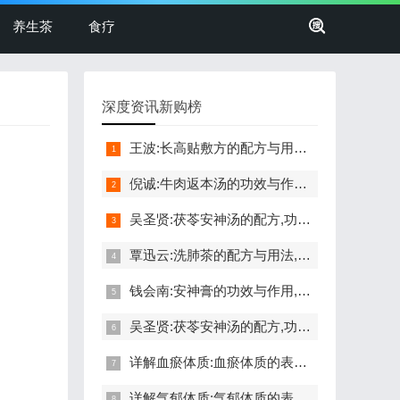
养生茶
食疗
深度资讯新购榜
王波:长高贴敷方的配方与用法,功效与禁忌,长高,命门穴,生长激素
倪诚:牛肉返本汤的功效与作用,做法,小孩孕妇能吃吗,补气,健脾
吴圣贤:茯苓安神汤的配方,功效与作用,怎么做,不适合的人,失眠
覃迅云:洗肺茶的配方与用法,功效与禁忌,戒烟,抗雾霾,调咽炎,排痰
钱会南:安神膏的功效与作用,做法,小孩孕妇能吃吗,助眠,安神
吴圣贤:茯苓安神汤的配方,功效与作用,怎么做,不适合的人,失眠
详解血瘀体质:血瘀体质的表现症状,自测题,怎么调理,食疗药膳
详解气郁体质:气郁体质的表现症状,自测题,怎么调理,食疗药膳