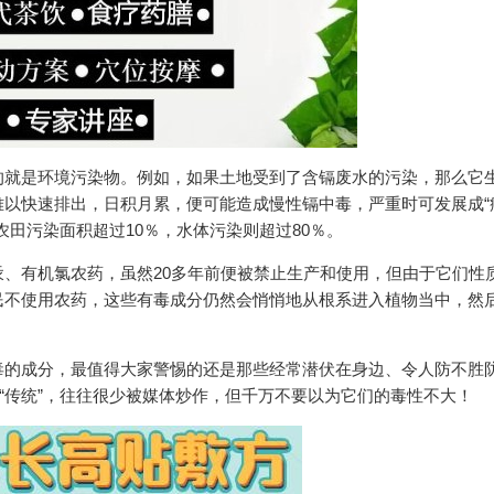
的就是环境污染物。例如，如果土地受到了含镉废水的污染，那么它
以快速排出，日积月累，便可能造成慢性镉中毒，严重时可发展成“
田污染面积超过10％，水体污染则超过80％。
、有机氯农药，虽然20多年前便被禁止生产和使用，但由于它们性
民不使用农药，这些有毒成分仍然会悄悄地从根系进入植物当中，然
毒的成分，最值得大家警惕的还是那些经常潜伏在身边、令人防不胜
过“传统”，往往很少被媒体炒作，但千万不要以为它们的毒性不大！