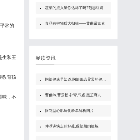
蔬菜的摄入量你达标了吗?范志红讲蔬菜的好处及如何吃才营养
食品有害物质大扫描——黄曲霉毒素
在平常的
花生和玉
畅读资讯
要教育孩
胸部健康早知道,胸部形态异常的健康自
曹俊岭,曹云松,补肾,气虚,黑芝麻丸
霉味，不
限制型心肌病化验单解析图片
仲满讲快走的好处,腿部肌肉锻炼