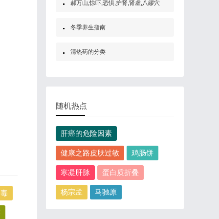
郝万山,惊吓,恐惧,护肾,肾虚,八繆穴
冬季养生指南
清热药的分类
随机热点
肝癌的危险因素
健康之路皮肤过敏
鸡肠饼
寒凝肝脉
蛋白质折叠
杨宗孟
马驰原
丙毒
英