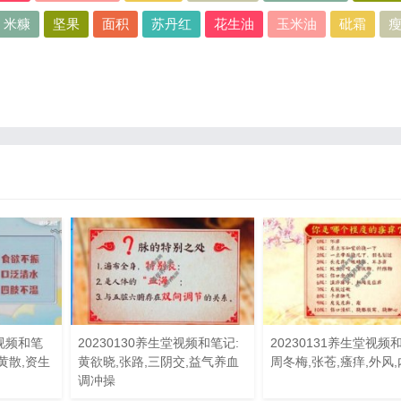
米糠
坚果
面积
苏丹红
花生油
玉米油
砒霜
路视频和笔
20230130养生堂视频和笔记:
20230131养生堂视频
黄散,资生
黄欲晓,张路,三阴交,益气养血
周冬梅,张苍,瘙痒,外风
调冲操