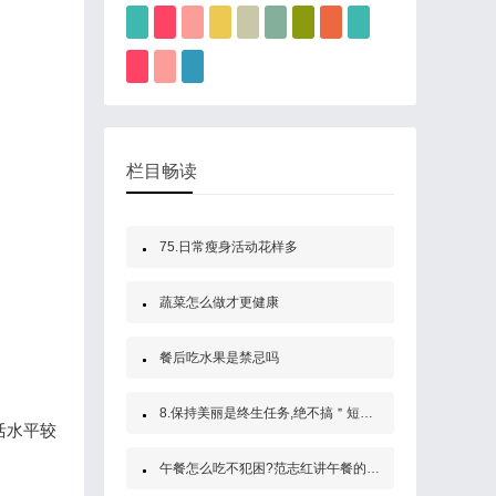
栏目畅读
75.日常瘦身活动花样多
蔬菜怎么做才更健康
餐后吃水果是禁忌吗
8.保持美丽是终生任务,绝不搞＂短期效应＂
活水平较
午餐怎么吃不犯困?范志红讲午餐的重要