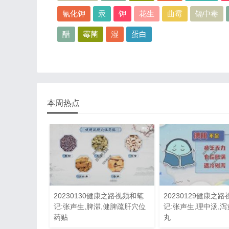
氰化钾
汞
钾
花生
曲霉
镉中毒
醋
霉菌
湿
蛋白
本周热点
20230130健康之路视频和笔
20230129健康之
记:张声生,脾滞,健脾疏肝穴位
记:张声生,理中汤,泻
药贴
丸