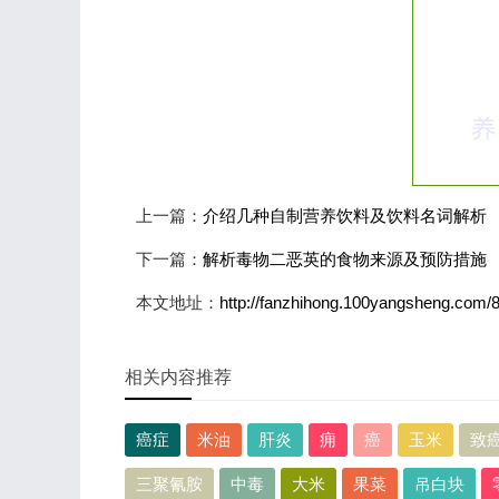
上一篇：
介绍几种自制营养饮料及饮料名词解析
下一篇：
解析毒物二恶英的食物来源及预防措施
本文地址：
http://fanzhihong.100yangsheng.com/
相关内容推荐
癌症
米油
肝炎
痈
癌
玉米
致
三聚氰胺
中毒
大米
果菜
吊白块