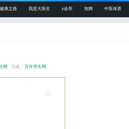
健康之路
我是大医生
x诊所
泡脚
中医体质
生网
出处：
百年养生网