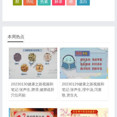
醋
消化
热量
解暑
糖
蛋白
本周热点
20230130健康之路视频和
20230129健康之路视频和
笔记:张声生,脾滞,健脾疏肝
笔记:张声生,理中汤,泻黄
穴位药贴
散,资生丸