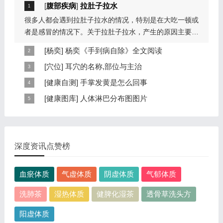
[
腹部疾病
]
拉肚子拉水
很多人都会遇到拉肚子拉水的情况，特别是在大吃一顿或
者是感冒的情况下。关于拉肚子拉水，产生的原因主要是
因为饮食问题，或者是因为肠胃问题。本页包...
[
杨奕
]
杨奕《手到病自除》全文阅读
本页提供杨奕手到病自除全文阅读。包括完整目录、共计
[
穴位
]
耳穴的名称,部位与主治
6大章，66个小节的详细内容。涉及到全身的各个反射
耳穴在耳郭的分布有一定规律，耳穴在耳郭的分布犹如一
[
健康自测
]
手掌发黄是怎么回事
区，以及自然疗法、反射区疗法、食疗等。另外...
个倒置在子宫内的胎儿，头部朝下，臀部朝上。其分布的
手掌发黄，一般是血管内血液不充盈或是皮肤营养不良的
[
健康图库
]
人体淋巴分布图图片
规律是，与面颊相应的穴位在耳垂；与上肢相...
表现，这种情况通常是慢性病的征兆，如慢性萎缩性胃
这是关于人体淋巴分布图的图片，图片所在的文章是：
炎、慢性贫血、慢性结肠炎等。但手掌发黄同样...
20120910天天养生视频和笔记:何裕民讲淋巴瘤,癌,重压
出的淋巴癌，图片尺寸390x378像素，格式是JPG...
深度资讯点赞榜
血瘀体质
气虚体质
阴虚体质
气郁体质
洗肺茶
湿热体质
健脾化湿茶
透骨草洗头方
阳虚体质