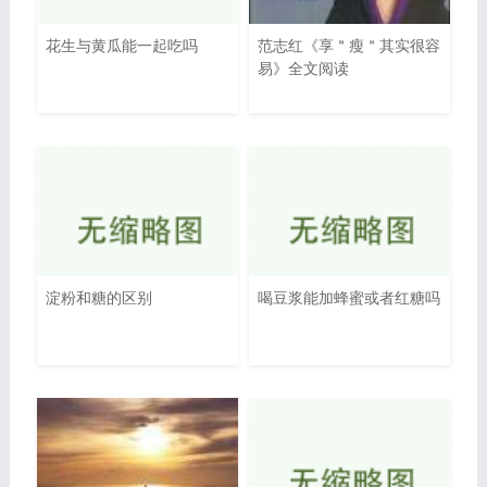
花生与黄瓜能一起吃吗
范志红《享＂瘦＂其实很容
易》全文阅读
淀粉和糖的区别
喝豆浆能加蜂蜜或者红糖吗