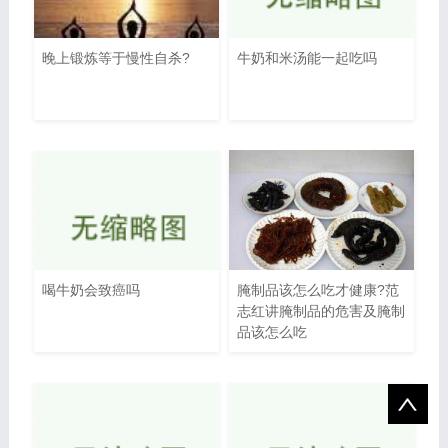
晚上锻炼等于慢性自杀?
牛奶和米汤能一起吃吗
喝牛奶会致癌吗
腌制品该怎么吃才健康?范
志红讲腌制品的危害及腌制
品该怎么吃