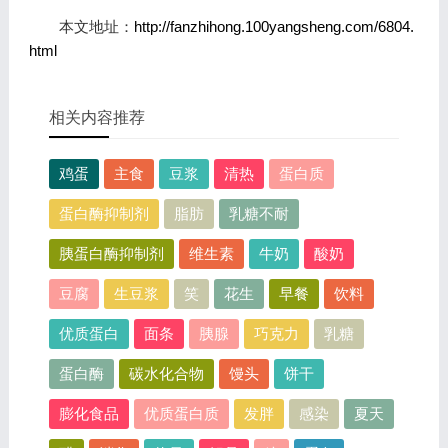
本文地址：
http://fanzhihong.100yangsheng.com/6804.
html
相关内容推荐
鸡蛋
主食
豆浆
清热
蛋白质
蛋白酶抑制剂
脂肪
乳糖不耐
胰蛋白酶抑制剂
维生素
牛奶
酸奶
豆腐
生豆浆
笑
花生
早餐
饮料
优质蛋白
面条
胰腺
巧克力
乳糖
蛋白酶
碳水化合物
馒头
饼干
膨化食品
优质蛋白质
发胖
感染
夏天