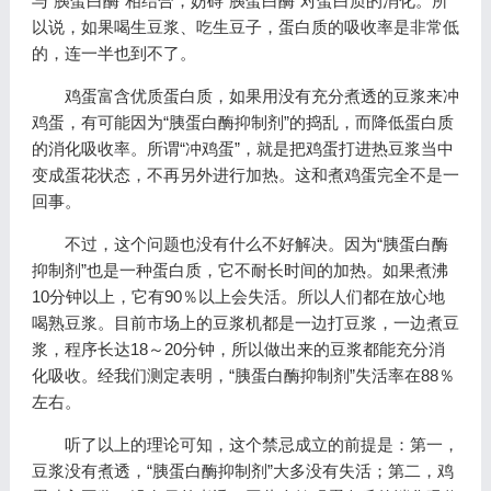
与“胰蛋白酶”相结合，妨碍“胰蛋白酶”对蛋白质的消化。所
以说，如果喝生豆浆、吃生豆子，蛋白质的吸收率是非常低
的，连一半也到不了。
鸡蛋富含优质蛋白质，如果用没有充分煮透的豆浆来冲
鸡蛋，有可能因为“胰蛋白酶抑制剂”的捣乱，而降低蛋白质
的消化吸收率。所谓“冲鸡蛋”，就是把鸡蛋打进热豆浆当中
变成蛋花状态，不再另外进行加热。这和煮鸡蛋完全不是一
回事。
不过，这个问题也没有什么不好解决。因为“胰蛋白酶
抑制剂”也是一种蛋白质，它不耐长时间的加热。如果煮沸
10分钟以上，它有90％以上会失活。所以人们都在放心地
喝熟豆浆。目前市场上的豆浆机都是一边打豆浆，一边煮豆
浆，程序长达18～20分钟，所以做出来的豆浆都能充分消
化吸收。经我们测定表明，“胰蛋白酶抑制剂”失活率在88％
左右。
听了以上的理论可知，这个禁忌成立的前提是：第一，
豆浆没有煮透，“胰蛋白酶抑制剂”大多没有失活；第二，鸡