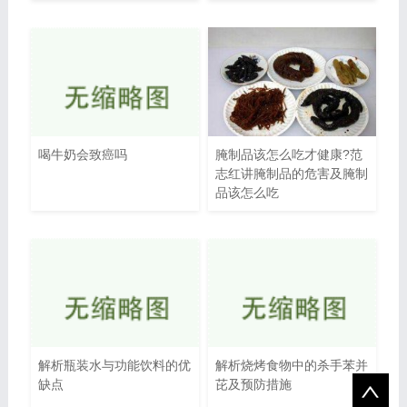
喝牛奶会致癌吗
腌制品该怎么吃才健康?范
志红讲腌制品的危害及腌制
品该怎么吃
解析瓶装水与功能饮料的优
解析烧烤食物中的杀手苯并
缺点
芘及预防措施