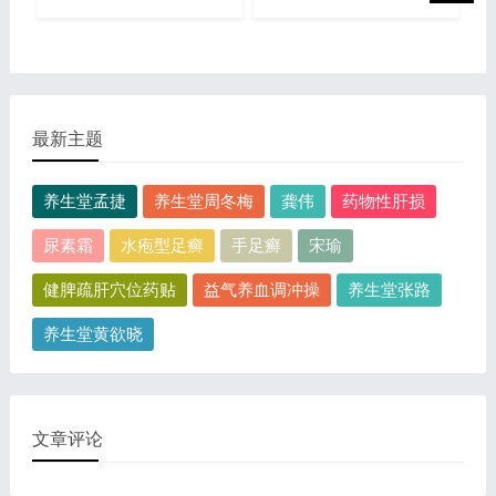
最新主题
养生堂孟捷
养生堂周冬梅
龚伟
药物性肝损
尿素霜
水疱型足癣
手足癣
宋瑜
健脾疏肝穴位药贴
益气养血调冲操
养生堂张路
养生堂黄欲晓
文章评论