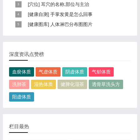
本页提供杨奕手到病自除全文阅读。包括完整目录、共计
[
穴位
]
耳穴的名称,部位与主治
6大章，66个小节的详细内容。涉及到全身的各个反射
耳穴在耳郭的分布有一定规律，耳穴在耳郭的分布犹如一
[
健康自测
]
手掌发黄是怎么回事
区，以及自然疗法、反射区疗法、食疗等。另外...
个倒置在子宫内的胎儿，头部朝下，臀部朝上。其分布的
手掌发黄，一般是血管内血液不充盈或是皮肤营养不良的
[
健康图库
]
人体淋巴分布图图片
规律是，与面颊相应的穴位在耳垂；与上肢相...
表现，这种情况通常是慢性病的征兆，如慢性萎缩性胃
这是关于人体淋巴分布图的图片，图片所在的文章是：
炎、慢性贫血、慢性结肠炎等。但手掌发黄同样...
20120910天天养生视频和笔记:何裕民讲淋巴瘤,癌,重压
出的淋巴癌，图片尺寸390x378像素，格式是JPG...
深度资讯点赞榜
血瘀体质
气虚体质
阴虚体质
气郁体质
洗肺茶
湿热体质
健脾化湿茶
透骨草洗头方
阳虚体质
栏目最热